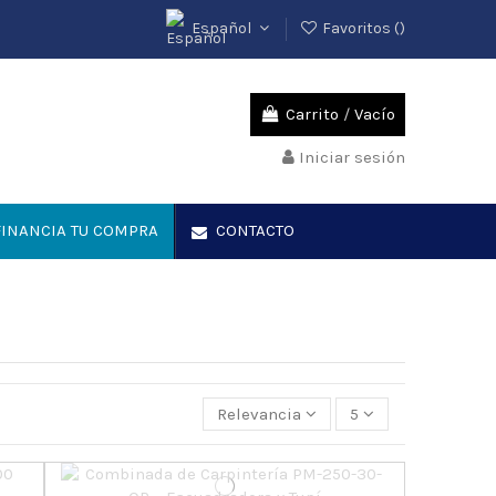
Español
Favoritos (
)
Carrito
/
Vacío
Iniciar sesión
INANCIA TU COMPRA
CONTACTO
Relevancia
5