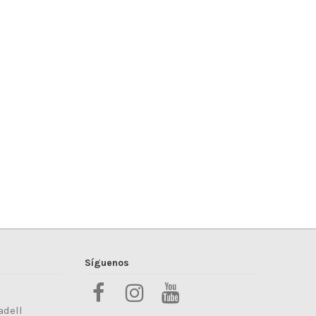
Síguenos
adell