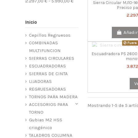
2.297,00 € - 5.990,00 €
Sierra Circular MJ10-1
Preciso pa
2.297
Inicio
Añadir
Cepillos Regruesos
COMBINADAS
Fuera 
MULTIFUNCION
Escuadradora PS 2600 –
SIERRAS CIRCULARES
monof
ESCUADRADORAS
3.872
SIERRAS DE CINTA
LIJADORAS
V
REGRUESADORAS
TORNOS PARA MADERA
ACCESORIOS PARA
Mostrando 1-5 de 5 artí
TORNO
Gubias M2 HSS
criogénico
TALADROS COLUMNA