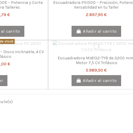
600E – Potencia y Corte
Escuadradora PS1300 – Precisión, Potenc
ra Talleres
Versatilidad en tu Taller
,79 €
2.897,95 €
 al carrito
Añadir al carrito
de stock
 Disco inclinable, 4 CV
ásico
Escuadradora MJ6132-TYB de 3200 mm
Motor 7,5 CV Trifásico
,00 €
5.989,50 €
er
Añadir al carrito
culo(s)