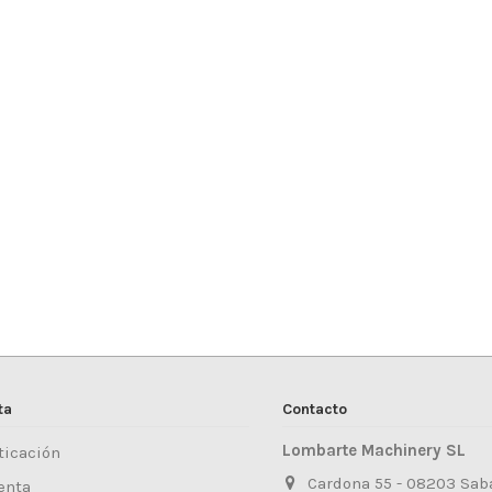
ta
Contacto
Lombarte Machinery SL
ticación
Cardona 55 - 08203 Sab
enta