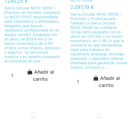
MJ10-1600E
1.240,25 €
2.297,79 €
Sierra Circular MJ10-1000F –
Precisión en formato compacto
Sierra Circular MJ10-1600E –
La MJ10-1000F está diseñada
Precisión y Potencia para
para carpinteros y aficionados
Talleres La Sierra Circular
exigentes que buscan
MJ10-1600E de Lombarte
resultados profesionales en un
Group está equipada con un
equipo versátil. Equipada con
disco de 254 mm y un motor
un disco de Ø254 mm y un
monofásico de 3 HP, lo que la
motor monofásico de 3 HP,
convierte en una herramienta
ofrece cortes limpios, precisos
ideal para trabajos de
y seguros. Su estructura
carpintería artesanal, bricolaje
robusta y su tamaño compacto
avanzado y pequeños talleres.
la convierten en una...
Diseñada para garantizar cortes
limpios, precisos y...
Añadir al
Añadir al
carrito
carrito