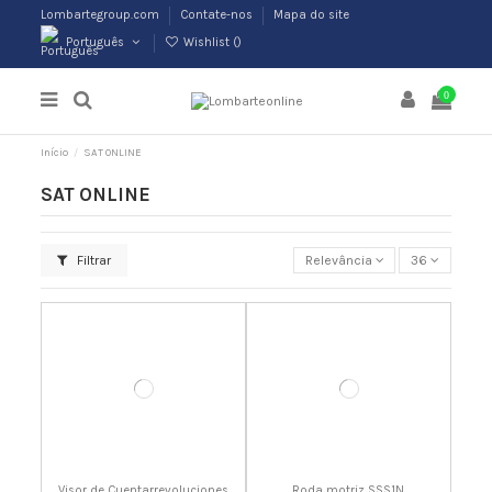
Lombartegroup.com
Contate-nos
Mapa do site
Português
Wishlist (
)
0
Início
SAT ONLINE
SAT ONLINE
Filtrar
Relevância
36
Visor de Cuentarrevoluciones
Roda motriz SSS1N