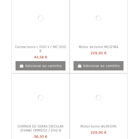
Correa torno L 1100 V / MC 1100
Motor de torno MC1218A
B
229,90 €
43,56 €
Adicionar ao carrinho
Adicionar ao carrinho
CORREIA DE SERRA CIRCULAR
Motor torno WL450VN
(PJ446) CMM250 / 250 N
229,90 €
36,30 €