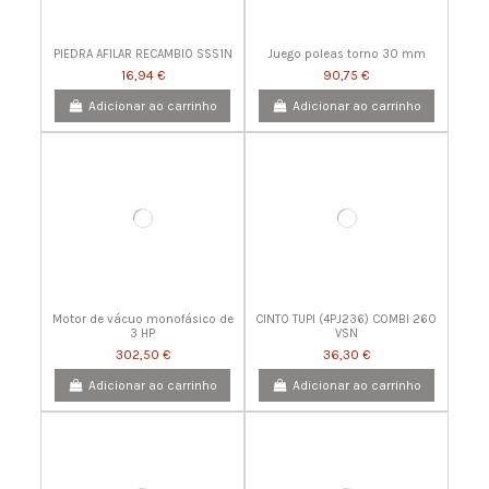
PIEDRA AFILAR RECAMBIO SSS1N
Juego poleas torno 30 mm
16,94 €
90,75 €
Adicionar ao carrinho
Adicionar ao carrinho
Motor de vácuo monofásico de
CINTO TUPI (4PJ236) COMBI 260
3 HP
VSN
302,50 €
36,30 €
Adicionar ao carrinho
Adicionar ao carrinho