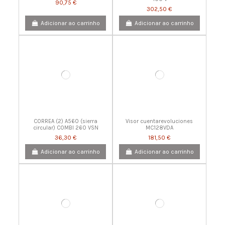
90,75 €
302,50 €
Adicionar ao carrinho
Adicionar ao carrinho
CORREA (2) A560 (sierra
Visor cuentarevoluciones
circular) COMBI 260 VSN
MC128VDA
36,30 €
181,50 €
Adicionar ao carrinho
Adicionar ao carrinho