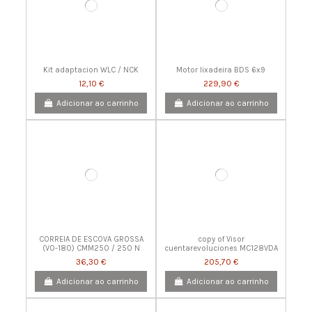
Kit adaptacion WLC / NCK
Motor lixadeira BDS 6x9
12,10 €
229,90 €
Adicionar ao carrinho
Adicionar ao carrinho
CORREIA DE ESCOVA GROSSA
copy of Visor
(V0-180) CMM250 / 250 N
cuentarevoluciones MC128VDA
36,30 €
205,70 €
Adicionar ao carrinho
Adicionar ao carrinho