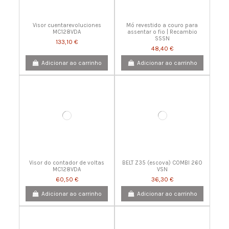
Visor cuentarevoluciones
Mó revestido a couro para
MC128VDA
assentar o fio | Recambio
SSSN
133,10 €
48,40 €
Adicionar ao carrinho
Adicionar ao carrinho
Visor do contador de voltas
BELT Z35 (escova) COMBI 260
MC128VDA
VSN
60,50 €
36,30 €
Adicionar ao carrinho
Adicionar ao carrinho