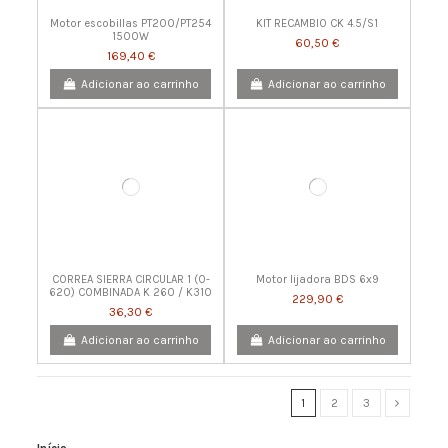
Motor escobillas PT200/PT254
KIT RECAMBIO CK 4.5/S1
1500W
60,50 €
169,40 €
Adicionar ao carrinho
Adicionar ao carrinho
CORREA SIERRA CIRCULAR 1 (0-
Motor lijadora BDS 6x9
620) COMBINADA K 260 / K310
229,90 €
36,30 €
Adicionar ao carrinho
Adicionar ao carrinho
1
2
3
Início