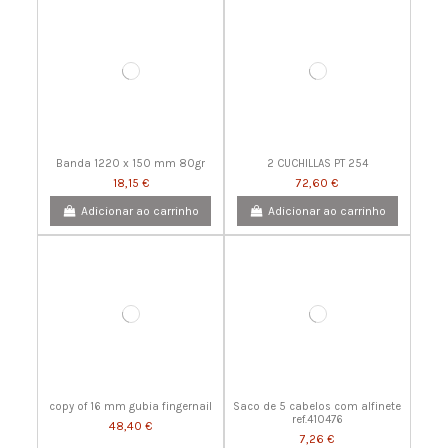
Banda 1220 x 150 mm 80gr
2 CUCHILLAS PT 254
18,15 €
72,60 €
Adicionar ao carrinho
Adicionar ao carrinho
copy of 16 mm gubia fingernail
Saco de 5 cabelos com alfinete
ref.410476
48,40 €
7,26 €