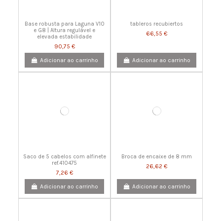
Base robusta para Laguna V10
tableros recubiertos
e G8 | Altura regulável e
66,55 €
elevada estabilidade
90,75 €
Adicionar ao carrinho
Adicionar ao carrinho
Saco de 5 cabelos com alfinete
Broca de encaixe de 8 mm
ref.410475
26,62 €
7,26 €
Adicionar ao carrinho
Adicionar ao carrinho