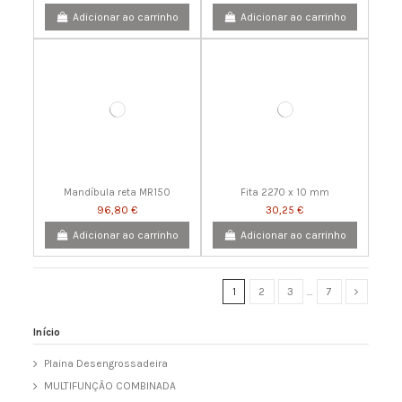
Adicionar ao carrinho
Adicionar ao carrinho
Mandíbula reta MR150
Fita 2270 x 10 mm
96,80 €
30,25 €
Adicionar ao carrinho
Adicionar ao carrinho
1
2
3
…
7
Início
Plaina Desengrossadeira
MULTIFUNÇÃO COMBINADA