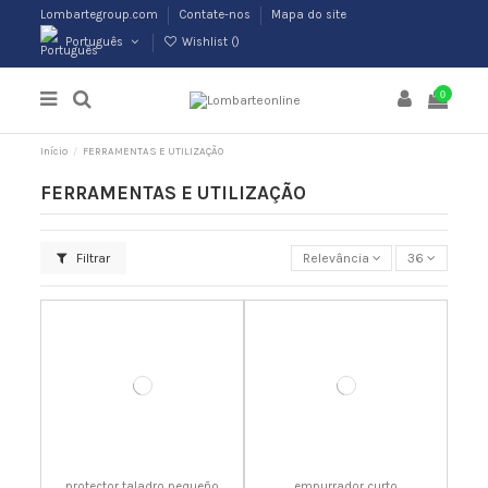
Lombartegroup.com
Contate-nos
Mapa do site
Português
Wishlist (
)
0
Início
FERRAMENTAS E UTILIZAÇÃO
FERRAMENTAS E UTILIZAÇÃO
Filtrar
Relevância
36
protector taladro pequeño
empurrador curto