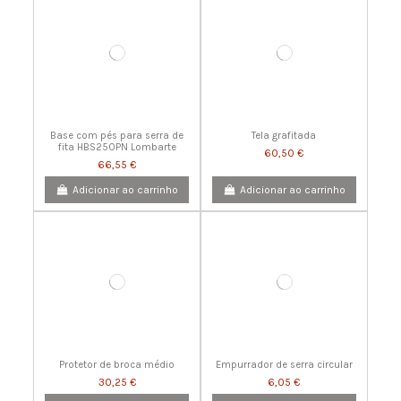
Base com pés para serra de
Tela grafitada
fita HBS250PN Lombarte
60,50 €
66,55 €
Adicionar ao carrinho
Adicionar ao carrinho
Protetor de broca médio
Empurrador de serra circular
30,25 €
6,05 €