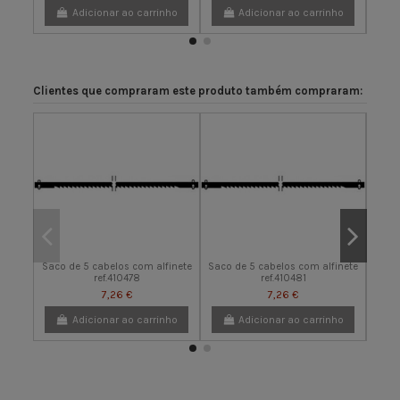
Adicionar ao carrinho
Adicionar ao carrinho
Clientes que compraram este produto também compraram:
Saco de 5 cabelos com alfinete
Saco de 5 cabelos com alfinete
Saco 
ref.410478
ref.410481
7,26 €
7,26 €
Adicionar ao carrinho
Adicionar ao carrinho