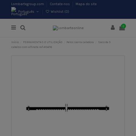
Lombartegroup.com
Contate-nos
Mapa do site
Português
Wishlist (
0
)
0
Início
FERRAMENTAS E UTILIZAÇÃO
Pelos sierra caladora
Saco de 5
cabelos com alfinete ref.410476