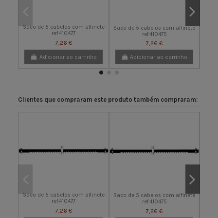
Saco de 5 cabelos com alfinete
Saco de 5 cabelos com alfinete
Saco 
ref.410477
ref.410475
7,26 €
7,26 €
Adicionar ao carrinho
Adicionar ao carrinho
Clientes que compraram este produto também compraram:
Saco de 5 cabelos com alfinete
Saco de 5 cabelos com alfinete
Saco 
ref.410477
ref.410475
7,26 €
7,26 €