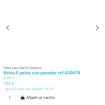
Pe
B
5
7
Bo
Pelos para Sierra Caladora
Bolsa 5 pelos con pasador ref.410478
410478
7,26 €
Bolsa 5 pelos con pasador 25 TPI
Añadir al carrito