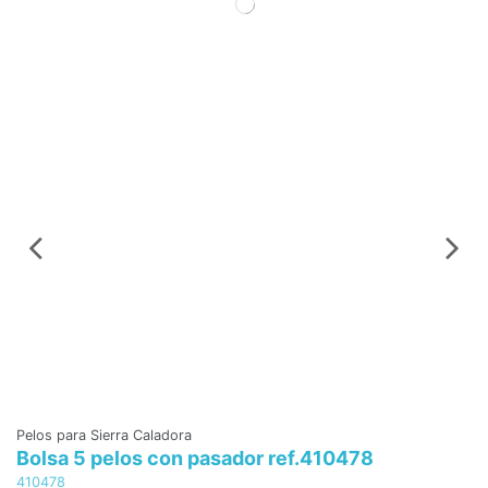
Pe
B
41
7
B
Pelos para Sierra Caladora
Bolsa 5 pelos con pasador ref.410478
410478