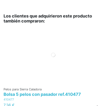
Los clientes que adquirieron este producto
también compraron:
Pelos para Sierra Caladora
Pe
Bolsa 5 pelos con pasador ref.410477
B
410477
41
7,26 €
7