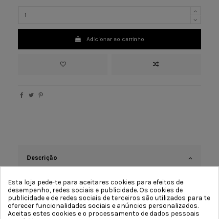
Adicionar ao carrinho
Descrição
Esta loja pede-te para aceitares cookies para efeitos de
desempenho, redes sociais e publicidade. Os cookies de
Mandíbula reta MR100
publicidade e de redes sociais de terceiros são utilizados para te
Abertura da mandíbula: 100 mm
oferecer funcionalidades sociais e anúncios personalizados.
Aceitas estes cookies e o processamento de dados pessoais
Altura da mandíbula: 26 mm