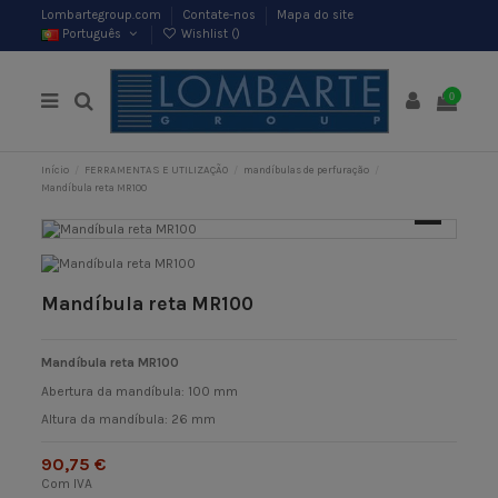
Lombartegroup.com
Contate-nos
Mapa do site
Português
Wishlist (
)
0
Início
FERRAMENTAS E UTILIZAÇÃO
mandíbulas de perfuração
Mandíbula reta MR100
Mandíbula reta MR100
Mandíbula reta MR100
Abertura da mandíbula: 100 mm
Altura da mandíbula: 26 mm
90,75 €
Com IVA