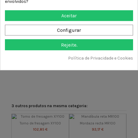
envolvidos?
Dados do produto
Aceitar
Configurar
Reviews (0)
Rejeite.
Política de Privacidade e Cookies
Comentários (0)
3 outros produtos na mesma categoria:
Torno de fresagem XY100
Mordaza recta MR100
102,85 €
93,17 €