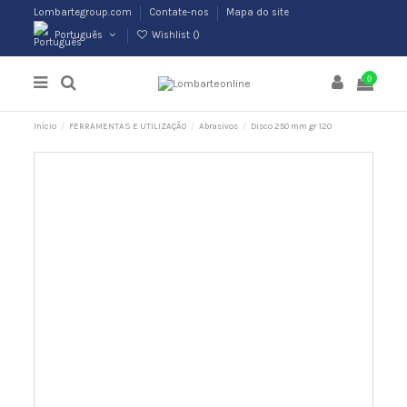
Lombartegroup.com
Contate-nos
Mapa do site
Português
Wishlist (
)
0
Início
FERRAMENTAS E UTILIZAÇÃO
Abrasivos
Disco 250 mm gr 120