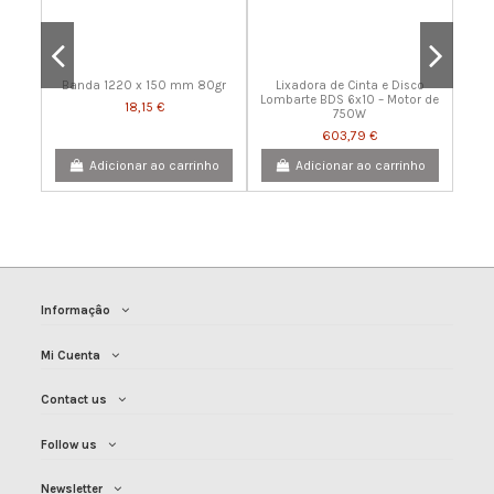
18,15 €
18,15 €
Adicionar ao carrinho
Adicionar ao carrinho
Banda 1220 x 150 mm 80gr
Lixadora de Cinta e Disco
Lombarte BDS 6x10 – Motor de
18,15 €
750W
603,79 €
Adicionar ao carrinho
Adicionar ao carrinho
Informaçâo
Mi Cuenta
Disco abrasivo 250 mm gr80
Banda 1220X150 MM 120 gr
Contact us
6,05 €
18,15 €
Adicionar ao carrinho
Adicionar ao carrinho
Follow us
Newsletter