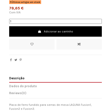
Últimos artigos em stock
78,65 €
Com IVA
Adicionar ao carrinho
Descrição
Dados do produto
Reviews
(0)
Placa de ferro fundido para serras de mesa LAGUNA Fusion1,
Fusion2 e Fusion3.