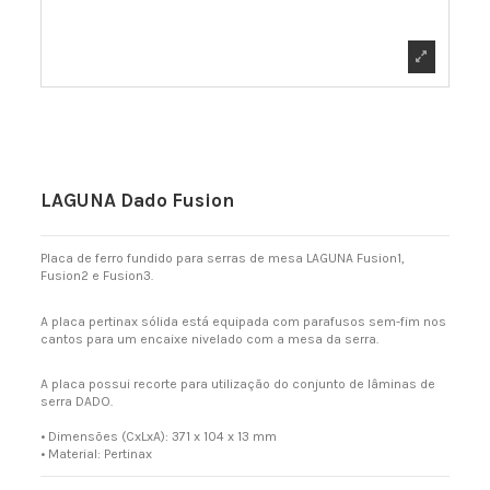
LAGUNA Dado Fusion
Placa de ferro fundido para serras de mesa LAGUNA Fusion1,
Fusion2 e Fusion3.
A placa pertinax sólida está equipada com parafusos sem-fim nos
cantos para um encaixe nivelado com a mesa da serra.
A placa possui recorte para utilização do conjunto de lâminas de
serra DADO.
• Dimensões (CxLxA): 371 x 104 x 13 mm
• Material: Pertinax