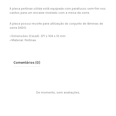
A placa pertinax sólida está equipada com parafusos sem-fim nos
cantos para um encaixe nivelado com a mesa da serra.
A placa possui recorte para utilização do conjunto de lâminas de
serra DADO.
• Dimensões (CxLxA): 371 x 104 x 13 mm
• Material: Pertinax
Comentários (0)
De momento, sem avaliações.