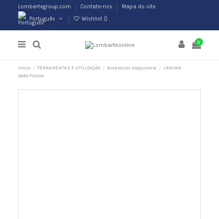
Lombartegroup.com
Contate-nos
Mapa do site
Português
Wishlist (
)
0
Início
FERRAMENTAS E UTILIZAÇÃO
Accesorios maquinaria
LAGUNA
Dado Fusion