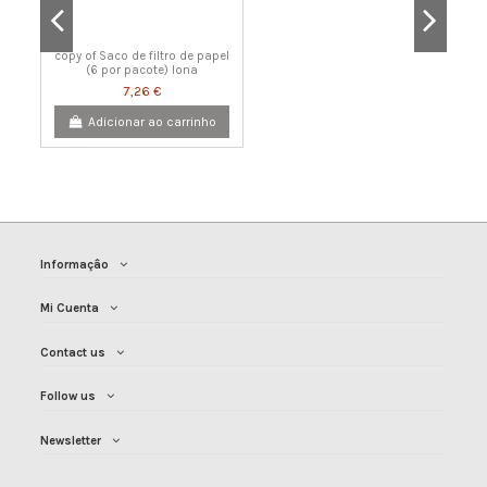
copy of Saco de filtro de papel
(6 por pacote) lona
7,26 €
Adicionar ao carrinho
Informaçâo
Mi Cuenta
Contact us
Follow us
Newsletter