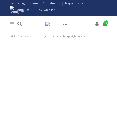
Lombartegroup.com
Contate-nos
Mapa do site
Português
Wishlist (
)
0
Início
ACESSÓRIOS DE SUCÇÃO
Cartucho de reposição para DC50