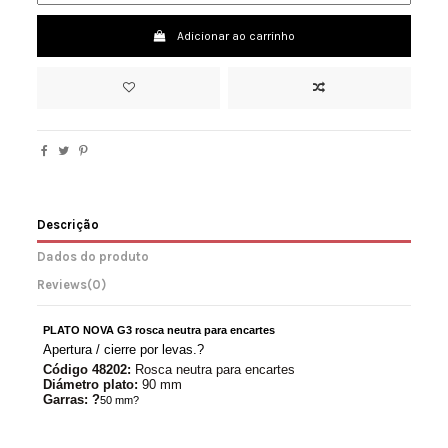
Adicionar ao carrinho
Descrição
Dados do produto
Reviews
(0)
PLATO NOVA G3 rosca neutra para encartes
Apertura / cierre por levas.?
Código 48202:
Rosca neutra para encartes
Diámetro plato:
90 mm
Garras: ?
50 mm?