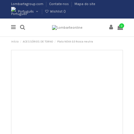
Lombartegroup.com
Contate-nos
Mapa do site
Português
Wishlist (
)
0
Início
ACESSÓRIOS DE TORNO
Plato NOVA G3 Rosca neutra