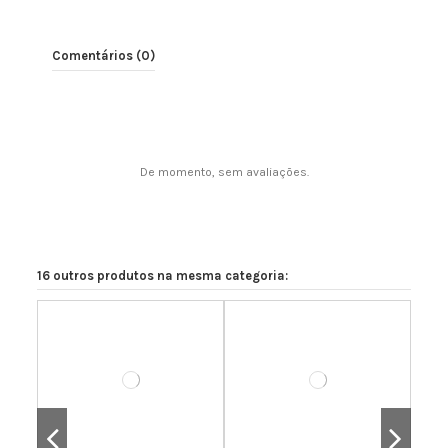
Comentários (0)
INSERÇÕES - IDNS
INSERTOS - IKNS
30,25 €
30,25 €
De momento, sem avaliações.
Adicionar ao carrinho
Adicionar ao carrinho
16 outros produtos na mesma categoria: