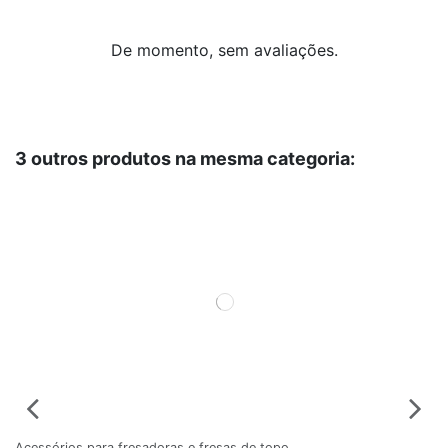
De momento, sem avaliações.
3 outros produtos na mesma categoria:
Acessórios para fresadoras e fresas de topo
Ac