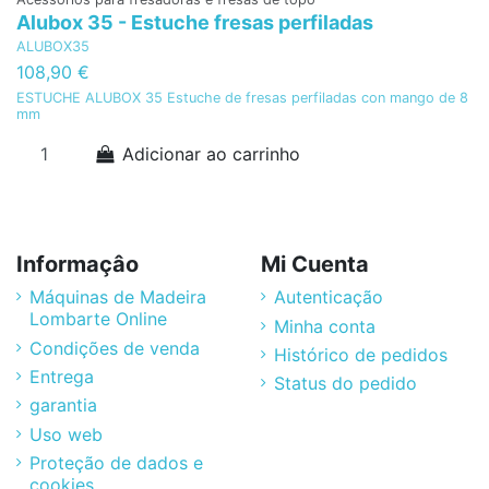
Alubox 35 - Estuche fresas perfiladas
P
ALUBOX35
C
108,90 €
1
ESTUCHE ALUBOX 35 Estuche de fresas perfiladas con mango de 8
P
mm
“S
Adicionar ao carrinho
Informaçâo
Mi Cuenta
Máquinas de Madeira
Autenticação
Lombarte Online
Minha conta
Condições de venda
Histórico de pedidos
Entrega
Status do pedido
garantia
Uso web
Proteção de dados e
cookies