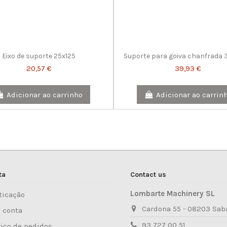
Eixo de suporte 25x125
Suporte para goiva chanfrada
20,57 €
39,93 €
Adicionar ao carrinho
Adicionar ao carrin
ta
Contact us
Lombarte Machinery SL
ticação
Cardona 55 - 08203 Sab
 conta
93 727 00 51
rico de pedidos