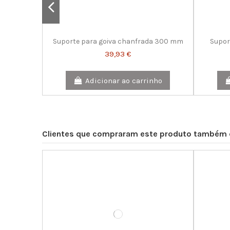
Adicionar ao carrinho
Adicionar ao carrinho
Adicionar ao carrinho
Suporte para goiva chanfrada 300 mm
Supor
39,93 €
Adicionar ao carrinho
Clientes que compraram este produto também