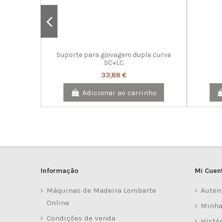
Suporte para goivagem dupla curva
SC+LC
33,88 €
Adicionar ao carrinho
Informaçâo
Mi Cuen
Máquinas de Madeira Lombarte
Auten
Online
Minha
Condições de venda
Histó