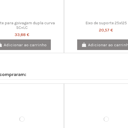
42,35 €
42,35 €
114,95 €
Adicionar ao carrinho
Adicionar ao carrin
Adicionar ao carrin
Adicionar ao carrinho
Adicionar ao carrinho
Adicionar ao carrin
te para goivagem dupla curva
Eixo de suporte 25x125
SC+LC
20,57 €
33,88 €
Adicionar ao carrinho
Adicionar ao carrin
 compraram: