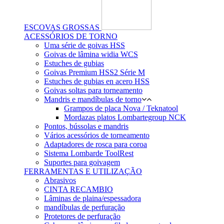
ESCOVAS GROSSAS
ACESSÓRIOS DE TORNO
Uma série de goivas HSS
Goivas de lâmina widia WCS
Estuches de gubias
Goivas Premium HSS2 Série M
Estuches de gubias en acero HSS
Goivas soltas para torneamento
Mandris e mandíbulas de torno
Grampos de placa Nova / Teknatool
Mordazas platos Lombartegroup NCK
Pontos, bússolas e mandris
Vários acessórios de torneamento
Adaptadores de rosca para coroa
Sistema Lombarde ToolRest
Suportes para goivagem
FERRAMENTAS E UTILIZAÇÃO
Abrasivos
CINTA RECAMBIO
Lâminas de plaina/espessadora
mandíbulas de perfuração
Protetores de perfuração