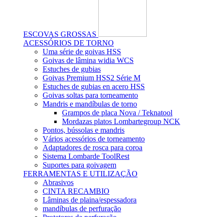
ESCOVAS GROSSAS
ACESSÓRIOS DE TORNO
Uma série de goivas HSS
Goivas de lâmina widia WCS
Estuches de gubias
Goivas Premium HSS2 Série M
Estuches de gubias en acero HSS
Goivas soltas para torneamento
Mandris e mandíbulas de torno
Grampos de placa Nova / Teknatool
Mordazas platos Lombartegroup NCK
Pontos, bússolas e mandris
Vários acessórios de torneamento
Adaptadores de rosca para coroa
Sistema Lombarde ToolRest
Suportes para goivagem
FERRAMENTAS E UTILIZAÇÃO
Abrasivos
CINTA RECAMBIO
Lâminas de plaina/espessadora
mandíbulas de perfuração