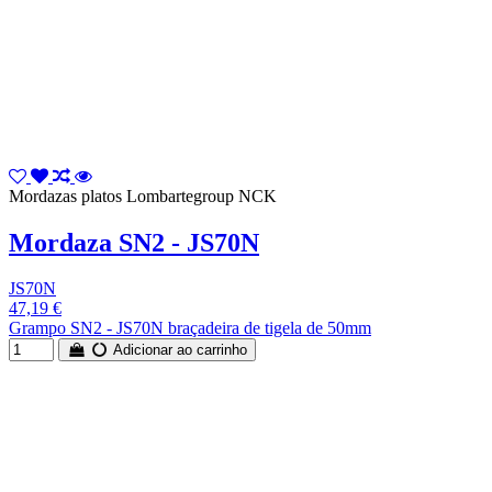
Mordazas platos Lombartegroup NCK
Mordaza SN2 - JS70N
JS70N
47,19 €
Grampo SN2 - JS70N braçadeira de tigela de 50mm
Adicionar ao carrinho