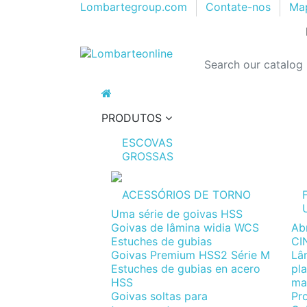
Lombartegroup.com
Contate-nos
Map
E
PRODUTOS
ESCOVAS
GROSSAS
ACESSÓRIOS DE TORNO
Uma série de goivas HSS
Goivas de lâmina widia WCS
Ab
Estuches de gubias
CI
Goivas Premium HSS2 Série M
Lâ
Estuches de gubias en acero
pl
HSS
ma
Goivas soltas para
Pr