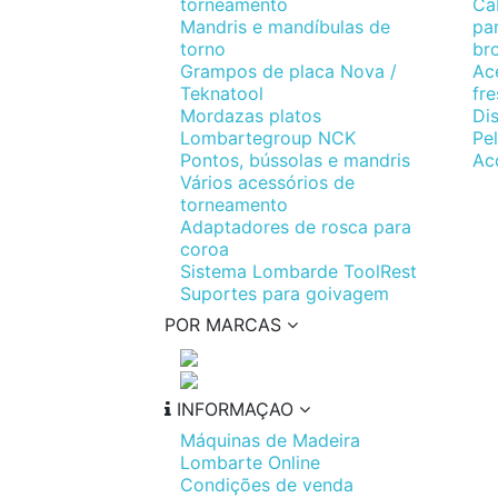
torneamento
Ca
Mandris e mandíbulas de
pa
torno
br
Grampos de placa Nova /
Ac
Teknatool
fr
Mordazas platos
Di
Lombartegroup NCK
Pel
Pontos, bússolas e mandris
Ac
Vários acessórios de
torneamento
Adaptadores de rosca para
coroa
Sistema Lombarde ToolRest
Suportes para goivagem
POR MARCAS
INFORMAÇAO
Máquinas de Madeira
Lombarte Online
Condições de venda