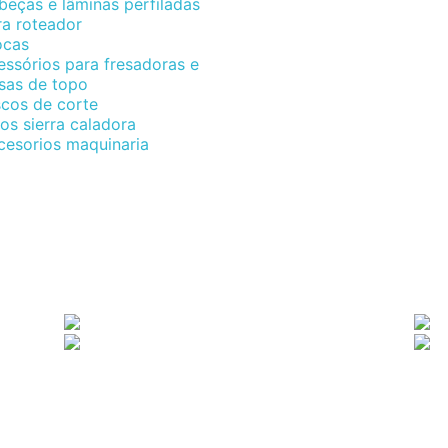
beças e lâminas perfiladas
ra roteador
ocas
essórios para fresadoras e
esas de topo
scos de corte
os sierra caladora
cesorios maquinaria