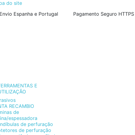
a do site
nvio Espanha e Portugal
Pagamento Seguro HTTPS
FERRAMENTAS E
UTILIZAÇÃO
rasivos
NTA RECAMBIO
minas de
aina/espessadora
ndíbulas de perfuração
otetores de perfuração