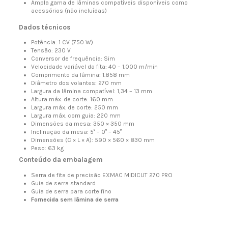
Ampla gama de lâminas compatíveis disponíveis como
acessórios (não incluídas)
Dados técnicos
Potência: 1 CV (750 W)
Tensão: 230 V
Conversor de frequência: Sim
Velocidade variável da fita: 40 – 1.000 m/min
Comprimento da lâmina: 1.858 mm
Diâmetro dos volantes: 270 mm
Largura da lâmina compatível: 1,34 – 13 mm
Altura máx. de corte: 160 mm
Largura máx. de corte: 250 mm
Largura máx. com guia: 220 mm
Dimensões da mesa: 350 × 350 mm
Inclinação da mesa: 5° – 0° – 45°
Dimensões (C × L × A): 590 × 560 × 830 mm
Peso: 63 kg
Conteúdo da embalagem
Serra de fita de precisão EXMAC MIDICUT 270 PRO
Guia de serra standard
Guia de serra para corte fino
Fornecida sem lâmina de serra