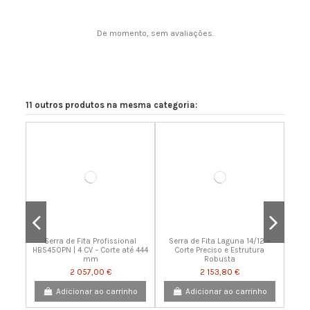
copy of Fita 2270 x 6 mm
copy of Fita 2270 x 6 mm
30,25 €
30,25 €
De momento, sem avaliações.
Adicionar ao carrinho
Adicionar ao carrinho
11 outros produtos na mesma categoria:
Serra de Fita Profissional
Serra de Fita Laguna 14/12 –
HBS450PN | 4 CV – Corte até 444
Corte Preciso e Estrutura
mm
Robusta
2 057,00 €
2 153,80 €
Adicionar ao carrinho
Adicionar ao carrinho