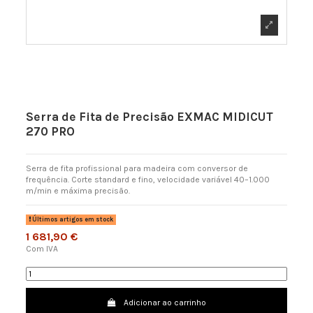
Serra de Fita de Precisão EXMAC MIDICUT
270 PRO
Serra de fita profissional para madeira com conversor de
frequência. Corte standard e fino, velocidade variável 40–1.000
m/min e máxima precisão.
Últimos artigos em stock
1 681,90 €
Com IVA
Adicionar ao carrinho