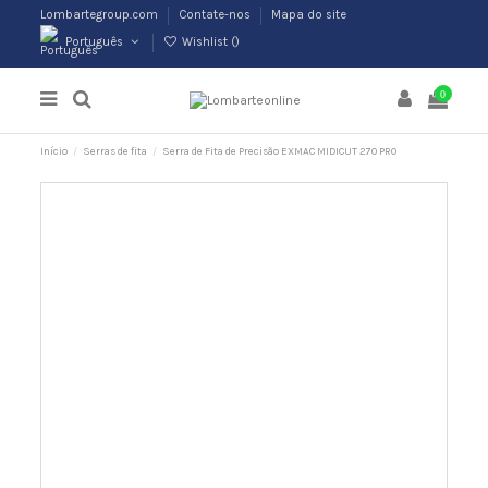
Lombartegroup.com
Contate-nos
Mapa do site
Português
Wishlist (
)
0
Início
Serras de fita
Serra de Fita de Precisão EXMAC MIDICUT 270 PRO