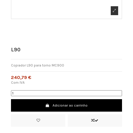
L90
Copiador L90 para torno MC900
240,79 €
Com IVA
Adicionar ao carrinho