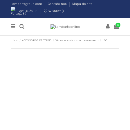
Lombartegroup.com
Contate-nos
Mapa do site
Português
Wishlist (
)
0
Início
ACESSÓRIOS DE TORNO
Vários acessórios de torneamento
L90