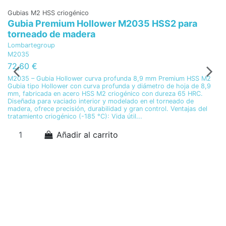
Gubias M2 HSS criogénico
Gubia Premium Hollower M2035 HSS2 para
torneado de madera
Lombartegroup
M2035
72,60 €
M2035 – Gubia Hollower curva profunda 8,9 mm Premium HSS M2
Gubia tipo Hollower con curva profunda y diámetro de hoja de 8,9
mm, fabricada en acero HSS M2 criogénico con dureza 65 HRC.
Diseñada para vaciado interior y modelado en el torneado de
madera, ofrece precisión, durabilidad y gran control. Ventajas del
tratamiento criogénico (-185 °C): Vida útil...
Añadir al carrito
A
S
P
W
5
So