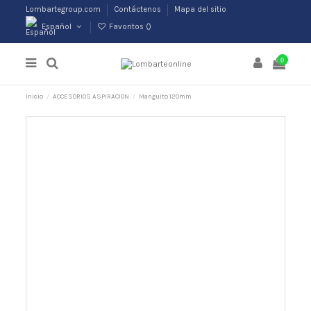
Lombartegroup.com
Contáctenos
Mapa del sitio
Español
Favoritos (
)
0
Inicio
ACCESORIOS ASPIRACION
Manguito 120mm