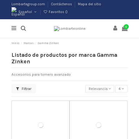
Lombartegroup.com
Contáctenos
Mapa del sitio
Español
Favoritos (
)
0
Inicio
Marcas
Gamma Zinken
Listado de productos por marca Gamma
Zinken
Accesorios para tornero avanzado
Filtrar
Relevancia
4