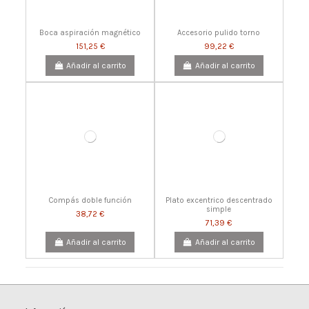
Boca aspiración magnético
Accesorio pulido torno
151,25 €
99,22 €
Añadir al carrito
Añadir al carrito
Compás doble función
Plato excentrico descentrado
simple
38,72 €
71,39 €
Añadir al carrito
Añadir al carrito