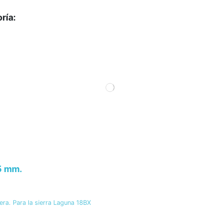
ría:
5 mm.
a. Para la sierra Laguna 18BX