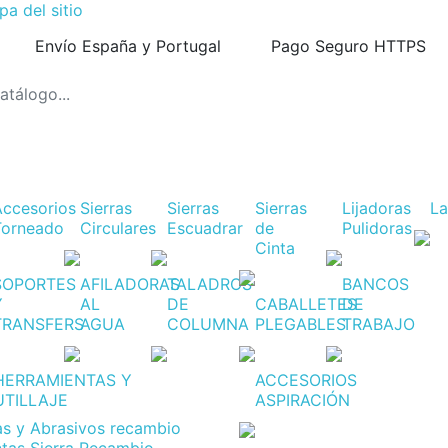
a del sitio
Envío España y Portugal
Pago Seguro HTTPS
Accesorios
Sierras
Sierras
Sierras
Lijadoras
L
Torneado
Circulares
Escuadrar
de
Pulidoras
Cinta
SOPORTES
AFILADORAS
TALADROS
BANCOS
Y
AL
DE
CABALLETES
DE
TRANSFERS
AGUA
COLUMNA
PLEGABLES
TRABAJO
HERRAMIENTAS Y
ACCESORIOS
UTILLAJE
ASPIRACIÓN
jas y Abrasivos recambio