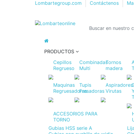
Lombartegroup.com
Contáctenos
Map
PRODUCTOS
Cepillos
Combinadas
Tornos
Regrueso
Multi
madera
Maquinas
Tupis
Aspiradores
Regruesadoras
Fresadoras
Virutas
ACCESORIOS PARA
TORNO
Gubias HSS serie A
Li