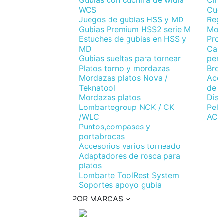
Gubias con cuchilla de widia
Ci
WCS
Cuc
Juegos de gubias HSS y MD
Re
Gubias Premium HSS2 serie M
Mo
Estuches de gubias en HSS y
Pr
MD
Cab
Gubias sueltas para tornear
per
Platos torno y mordazas
Br
Mordazas platos Nova /
Acc
Teknatool
de
Mordazas platos
Di
Lombartegroup NCK / CK
Pel
/WLC
AC
Puntos,compases y
portabrocas
Accesorios varios torneado
Adaptadores de rosca para
platos
Lombarte ToolRest System
Soportes apoyo gubia
POR MARCAS