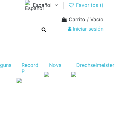
Español
Favoritos (
)
Carrito
/
Vacío
Iniciar sesión
aguna
Record
Nova
Drechselmeister
P.