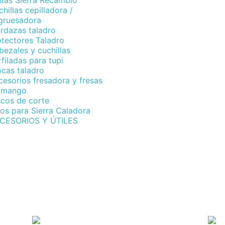
ntas Sierra Recambio
hillas cepilladora /
gruesadora
rdazas taladro
otectores Taladro
ezales y cuchillas
filadas para tupi
ocas taladro
esorios fresadora y fresas
 mango
scos de corte
os para Sierra Caladora
CESORIOS Y ÚTILES