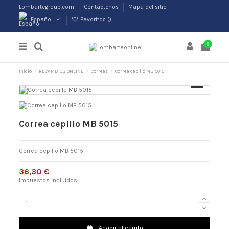
Lombartegroup.com
Contáctenos
Mapa del sitio
Español
Favoritos (
)
0
Inicio
RECAMBIOS ONLINE
Correas
Correa cepillo MB 5015
Correa cepillo MB 5015
Correa cepillo MB 5015
36,30 €
Impuestos incluidos
Añadir al carrito