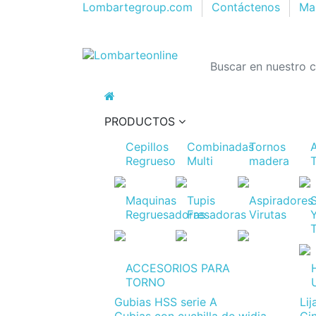
Lombartegroup.com
Contáctenos
Map
PRODUCTOS
Cepillos
Combinadas
Tornos
Regrueso
Multi
madera
Maquinas
Tupis
Aspiradores
Regruesadoras
Fresadoras
Virutas
ACCESORIOS PARA
TORNO
Gubias HSS serie A
Li