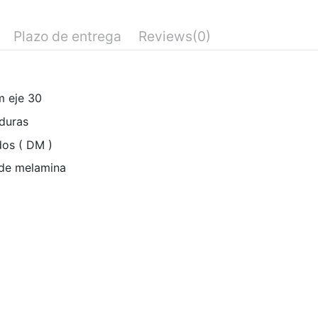
Plazo de entrega
Reviews
(0)
m eje 30
duras
dos ( DM )
 de melamina