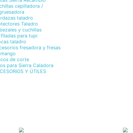
ntas Sierra Recambio
hillas cepilladora /
gruesadora
rdazas taladro
otectores Taladro
ezales y cuchillas
filadas para tupi
ocas taladro
esorios fresadora y fresas
 mango
scos de corte
os para Sierra Caladora
CESORIOS Y ÚTILES