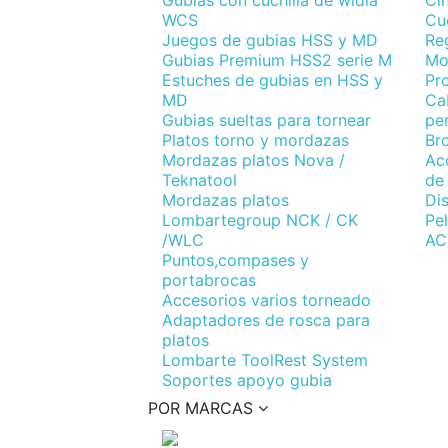
Gubias con cuchilla de widia
Ci
WCS
Cuc
Juegos de gubias HSS y MD
Re
Gubias Premium HSS2 serie M
Mo
Estuches de gubias en HSS y
Pr
MD
Cab
Gubias sueltas para tornear
per
Platos torno y mordazas
Br
Mordazas platos Nova /
Acc
Teknatool
de
Mordazas platos
Di
Lombartegroup NCK / CK
Pel
/WLC
AC
Puntos,compases y
portabrocas
Accesorios varios torneado
Adaptadores de rosca para
platos
Lombarte ToolRest System
Soportes apoyo gubia
POR MARCAS