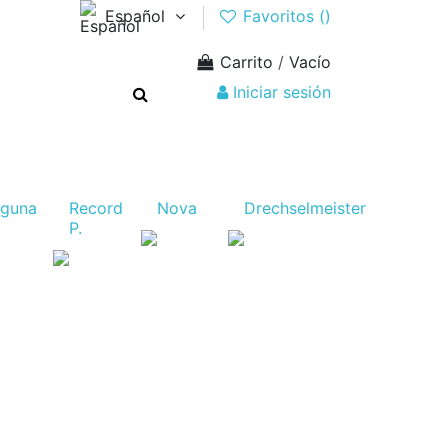
Español
Favoritos (
)
Carrito
/
Vacío
Iniciar sesión
aguna
Record
Nova
Drechselmeister
P.