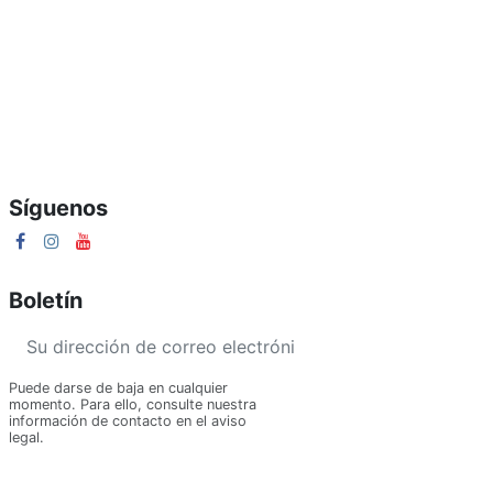
LOM310030219
54,45 €
LOM310030219 48 Z 
Añ
Síguenos
Boletín
Puede darse de baja en cualquier
momento. Para ello, consulte nuestra
información de contacto en el aviso
legal.