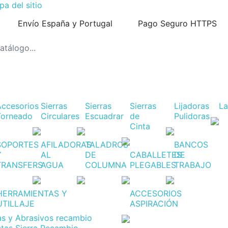
a del sitio
Envío España y Portugal
Pago Seguro HTTPS
Accesorios
Sierras
Sierras
Sierras
Lijadoras
L
Torneado
Circulares
Escuadrar
de
Pulidoras
Cinta
SOPORTES
AFILADORAS
TALADROS
BANCOS
Y
AL
DE
CABALLETES
DE
TRANSFERS
AGUA
COLUMNA
PLEGABLES
TRABAJO
HERRAMIENTAS Y
ACCESORIOS
UTILLAJE
ASPIRACIÓN
jas y Abrasivos recambio