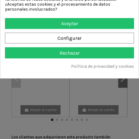
¿Aceptas estas cookies y el procesamiento de datos
personales involucrados?
Aceptar
15 otros productos en la misma categoría:
Configurar
Sierra de Cinta HBS400PN |
Kit afilado Record Power
Corte Preciso hasta 300 mm
105,27 €
Rechazar
1.694,00 €
Política de privacidad y cookies
Lija
con
Añadir al carrito
Añadir al carrito
Los clientes que adquirieron este producto también