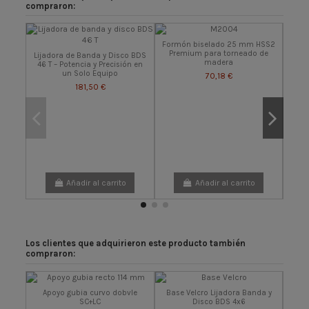
compraron:
Formón biselado 25 mm HSS2
Premium para torneado de
Lijadora de Banda y Disco BDS
madera
46 T – Potencia y Precisión en
un Solo Equipo
70,18 €
181,50 €
Añadir al carrito
Añadir al carrito
Los clientes que adquirieron este producto también
compraron:
Apoyo gubia curvo dobvle
Base Velcro Lijadora Banda y
SC+LC
Disco BDS 4x6