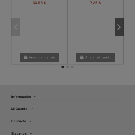
33,88 €
7,26 €
Form
Pr
Añadir al carrito
Añadir al carrito
Información
Mi Cuenta
Contacto
Síguenos