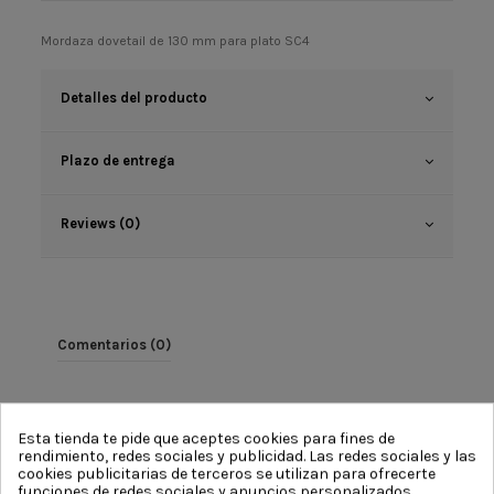
Mordaza dovetail de 130 mm para plato SC4
Detalles del producto
Plazo de entrega
Reviews (0)
Comentarios (0)
Esta tienda te pide que aceptes cookies para fines de
rendimiento, redes sociales y publicidad. Las redes sociales y las
No hay reseñas de clientes en este momento.
cookies publicitarias de terceros se utilizan para ofrecerte
funciones de redes sociales y anuncios personalizados.