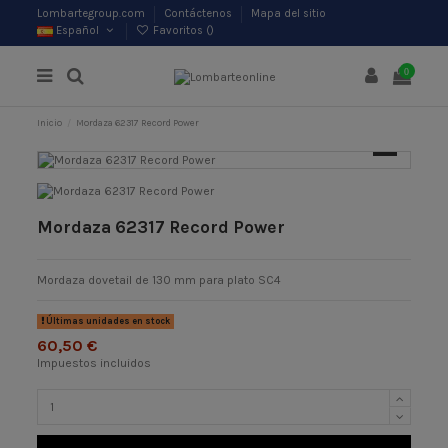
Lombartegroup.com
Contáctenos
Mapa del sitio
Español
Favoritos (
)
0
Inicio
Mordaza 62317 Record Power
Mordaza 62317 Record Power
Mordaza dovetail de 130 mm para plato SC4
Últimas unidades en stock
60,50 €
Impuestos incluidos