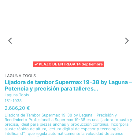
B
La
15
1
Ba
PLAZO DE ENTREGA 14 Septiembre
LAGUNA TOOLS
Lijadora de tambor Supermax 19-38 by Laguna –
Potencia y precisión para talleres...
Laguna Tools
151-1938
2.686,20 €
Lijadora de Tambor Supermax 19-38 by Laguna – Precisión y
Rendimiento ProfesionalLa Supermax 19-38 es una lijadora robusta y
precisa, ideal para piezas anchas y producción continua. Incorpora
ajuste rápido de altura, lectura digital de espesor y tecnología
Intellisand™, que regula automáticamente la velocidad de avance