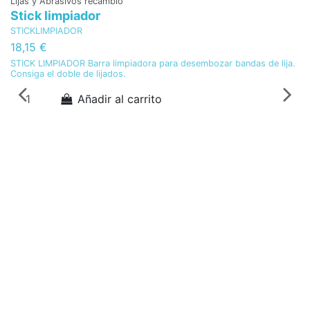
Lijas y Abrasivos recambio
Stick limpiador
STICKLIMPIADOR
18,15 €
STICK LIMPIADOR Barra limpiadora para desembozar bandas de lija.
Consiga el doble de lijados.
Añadir al carrito
L
L
P
La
15
2
Li
Re
pr
aj
In