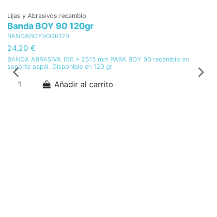
Lijas y Abrasivos recambio
Li
Banda BOY 90 120gr
B
BANDABOY90GR120
B
24,20 €
2
BANDA ABRASIVA 150 x 2515 mm PARA BOY 90 recambio en
BA
soporte papel. Disponible en 120 gr
so
Añadir al carrito