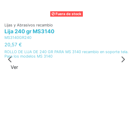
Fuera de stock
Lijas y Abrasivos recambio
Li
Lija 240 gr MS3140
B
MS3140GR240
B
20,57 €
1
ROLLO DE LIJA DE 240 GR PARA MS 3140 recambio en soporte tela.
BA
Para los modelos MS 3140
te
Ver