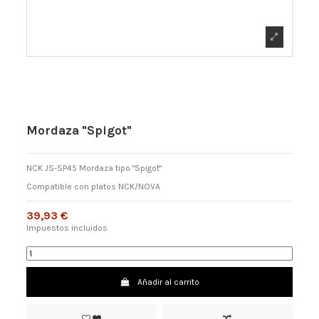
Mordaza "Spigot"
NCK JS-SP45 Mordaza tipo "Spigot"
Compatible con platos NCK/NOVA
39,93 €
Impuestos incluidos
Añadir al carrito