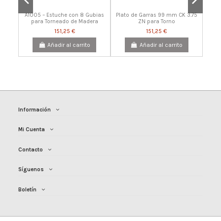
A1005 – Estuche con 8 Gubias
Plato de Garras 99 mm CK 3.75
para Torneado de Madera
ZN para Torno
151,25 €
151,25 €
Añadir al carrito
Añadir al carrito
¡En oferta!
Información
Mi Cuenta
Torno de Madera MC 1420 VFM
con Inverter – Modelo
Contacto
Sobremesa Profesional
958,32 €
Síguenos
Añadir al carrito
Boletín