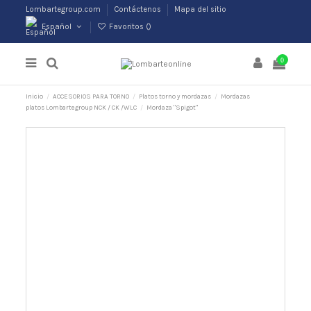
Lombartegroup.com
Contáctenos
Mapa del sitio
Español
Favoritos (
)
0
Inicio
ACCESORIOS PARA TORNO
Platos torno y mordazas
Mordazas
platos Lombartegroup NCK / CK /WLC
Mordaza "Spigot"