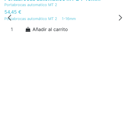
Portabrocas automatico MT 2
54,45 €
Portabrocas automático MT 2 1-16mm
Añadir al carrito
Pl
K
C
3
CK
Co