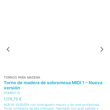
TORNOS PARA MADERA
T
Torno de madera de sobremesa MIDI 1 – Nueva
T
versión
L
DDMIDI1-N
M
1.179,75 €
5
NUEVA VERSIÓN con contrapunto macizo y de nivel profesional.
De
Torno compacto de alta precisión, fabricado con gran calidad y
pe