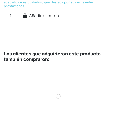
acabados muy cuidados, que destaca por sus excelentes
pa
prestaciones.
y 
pr
In
Añadir al carrito
Los clientes que adquirieron este producto
también compraron: