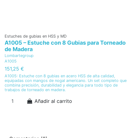
Estuches de gubias en HSS y MD
Pl
A1005 – Estuche con 8 Gubias para Torneado
K
de Madera
C
Lombartegroup
3
A1005
CK
151,25 €
Co
A1005: Estuche con 8 gubias en acero HSS de alta calidad,
equipadas con mangos de nogal americano. Un set completo que
combina precisión, durabilidad y elegancia para todo tipo de
trabajos de torneado en madera.
Añadir al carrito