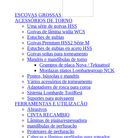
ESCOVAS GROSSAS
ACESSÓRIOS DE TORNO
Uma série de goivas HSS
Goivas de lâmina widia WCS
Estuches de gubias
Goivas Premium HSS2 Série M
Estuches de gubias en acero HSS
Goivas soltas para torneamento
Mandris e mandíbulas de torno
Grampos de placa Nova / Teknatool
Mordazas platos Lombartegroup NCK
Pontos, bússolas e mandris
Vários acessórios de torneamento
Adaptadores de rosca para coroa
Sistema Lombarde ToolRest
Suportes para goivagem
FERRAMENTAS E UTILIZAÇÃO
Abrasivos
CINTA RECAMBIO
Lâminas de plaina/espessadora
mandíbulas de perfuração
Protetores de perfuração
Cabeças e lâminas perfiladas para roteador