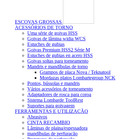
ESCOVAS GROSSAS
ACESSÓRIOS DE TORNO
Uma série de goivas HSS
Goivas de lâmina widia WCS
Estuches de gubias
Goivas Premium HSS2 Série M
Estuches de gubias en acero HSS
Goivas soltas para torneamento
Mandris e mandíbulas de torno
Grampos de placa Nova / Teknatool
Mordazas platos Lombartegroup NCK
Pontos, bússolas e mandris
Vários acessórios de torneamento
Adaptadores de rosca para coroa
Sistema Lombarde ToolRest
Suportes para goivagem
FERRAMENTAS E UTILIZAÇÃO
Abrasivos
CINTA RECAMBIO
Lâminas de plaina/espessadora
mandíbulas de perfuração