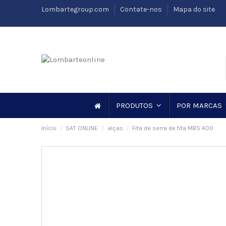
Lombartegroup.com
Contate-nos
Mapa do site
PRODUTOS
POR MARCAS
Início
SAT ONLINE
alças
Fita de serra de fita MBS 400