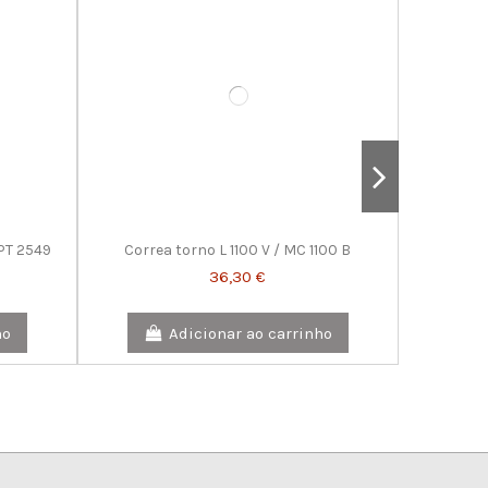
PT 2549
Correa torno L 1100 V / MC 1100 B
36,30 €
ho
Adicionar ao carrinho