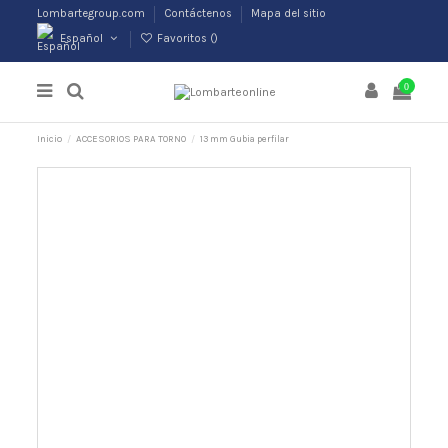
Lombartegroup.com
Contáctenos
Mapa del sitio
Español
Favoritos (
)
0
Inicio
ACCESORIOS PARA TORNO
13 mm Gubia perfilar