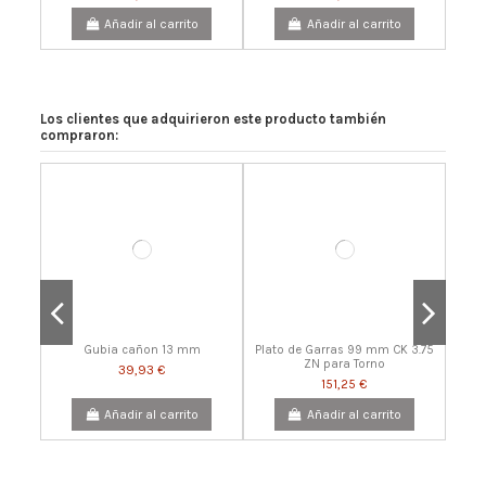
Añadir al carrito
Añadir al carrito
Los clientes que adquirieron este producto también
compraron:
Portabrocas de llave 1-16mm
Punto centrante Drive Center
13 mm Gubia perfilar
Raspador curvo de 25mm
Raspador 13mm punta
Mordaza SN2 - JS70N
cono Morse 2
redondeada
26,62 €
20,57 €
26,62 €
47,19 €
36,30 €
26,62 €
Añadir al carrito
Añadir al carrito
Añadir al carrito
Añadir al carrito
Añadir al carrito
Añadir al carrito
Gubia cañon 13 mm
Plato de Garras 99 mm CK 3.75
ZN para Torno
39,93 €
151,25 €
Añadir al carrito
Añadir al carrito