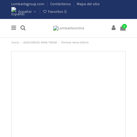
Lombartegroup.com
Contáctenos
Mapa del sitio
Español
Favoritos (
)
0
Inicio
ACCESORIOS PARA TORNO
Formon recto 25mm