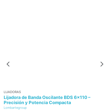
In
M
62
6
Mo
LIJADORAS
Lijadora de Banda Oscilante BDS 6x110 –
Precisión y Potencia Compacta
Lombartegroup