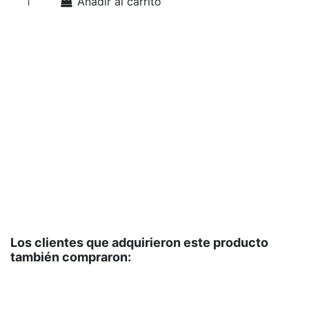
Añadir al carrito
L
L
P
La
15
1
Li
re
es
ve
ev
Co
Los clientes que adquirieron este producto
también compraron: