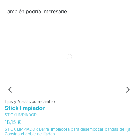
También podría interesarle
Lijas y Abrasivos recambio
Li
Stick limpiador
B
STICKLIMPIADOR
B
18,15 €
1
STICK LIMPIADOR Barra limpiadora para desembozar bandas de lija.
BA
Consiga el doble de lijados.
re