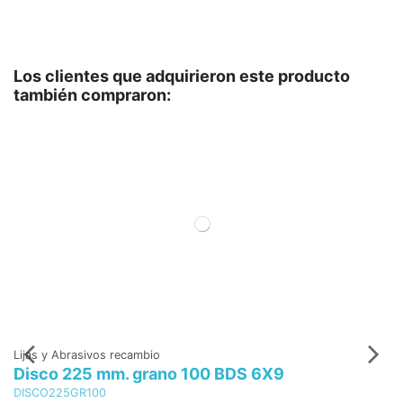
Los clientes que adquirieron este producto
también compraron:
Lijas y Abrasivos recambio
Li
Disco 225 mm. grano 100 BDS 6X9
D
DISCO225GR100
D