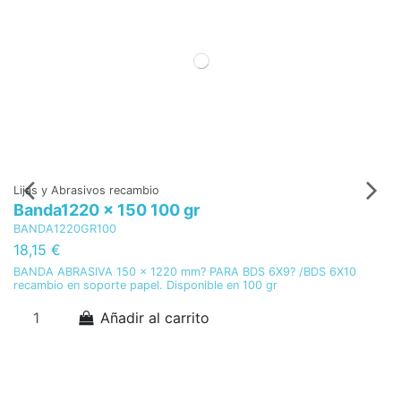
Lijas y Abrasivos recambio
Li
Banda1220 x 150 100 gr
D
BANDA1220GR100
D
18,15 €
6
BANDA ABRASIVA 150 x 1220 mm? PARA BDS 6X9? /BDS 6X10
DI
recambio en soporte papel. Disponible en 100 gr
BD
Añadir al carrito