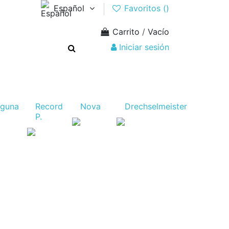
Español
Favoritos (
)
Carrito
/
Vacío
Iniciar sesión
aguna
Record
Nova
Drechselmeister
P.