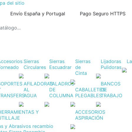
a del sitio
Envío España y Portugal
Pago Seguro HTTPS
Accesorios
Sierras
Sierras
Sierras
Lijadoras
L
Torneado
Circulares
Escuadrar
de
Pulidoras
Cinta
SOPORTES
AFILADORAS
TALADROS
BANCOS
Y
AL
DE
CABALLETES
DE
TRANSFERS
AGUA
COLUMNA
PLEGABLES
TRABAJO
HERRAMIENTAS Y
ACCESORIOS
UTILLAJE
ASPIRACIÓN
jas y Abrasivos recambio