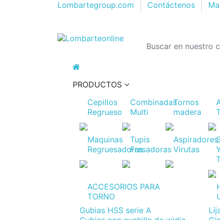
Lombartegroup.com
Contáctenos
Map
PRODUCTOS
Cepillos
Combinadas
Tornos
Regrueso
Multi
madera
Maquinas
Tupis
Aspiradores
Regruesadoras
Fresadoras
Virutas
ACCESORIOS PARA
TORNO
Gubias HSS serie A
Li