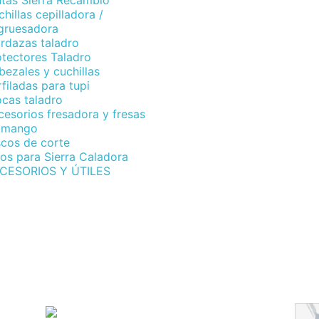
ntas Sierra Recambio
hillas cepilladora /
gruesadora
rdazas taladro
otectores Taladro
ezales y cuchillas
filadas para tupi
ocas taladro
esorios fresadora y fresas
 mango
scos de corte
os para Sierra Caladora
CESORIOS Y ÚTILES