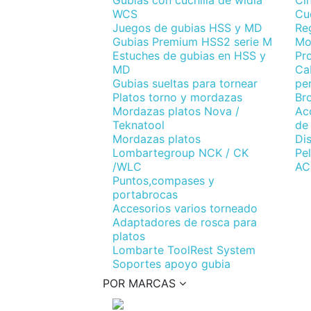
Gubias con cuchilla de widia
Ci
WCS
Cuc
Juegos de gubias HSS y MD
Re
Gubias Premium HSS2 serie M
Mo
Estuches de gubias en HSS y
Pr
MD
Cab
Gubias sueltas para tornear
per
Platos torno y mordazas
Br
Mordazas platos Nova /
Acc
Teknatool
de
Mordazas platos
Di
Lombartegroup NCK / CK
Pel
/WLC
AC
Puntos,compases y
portabrocas
Accesorios varios torneado
Adaptadores de rosca para
platos
Lombarte ToolRest System
Soportes apoyo gubia
POR MARCAS