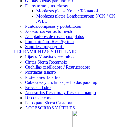
Gubias sueltas para tornear
Platos torno y mordazas
Mordazas platos Nova / Teknatool
Mordazas platos Lombartegroup NCK / CK
/WLC
Puntos,compases y portabrocas
Accesorios varios torneado
Adaptadores de rosca para platos
Lombarte ToolRest System
Soportes apoyo gubia
HERRAMIENTAS Y UTILLAJE
Lijas y Abrasivos recambio
Cintas Sierra Recambio
Cuchillas cepilladora / Regruesadora
Mordazas taladro
Protectores Taladro
Cabezales y cuchillas perfiladas para tupi
Brocas taladro
Accesorios fresadora y fresas de mango
Discos de corte
Pelos para Sierra Caladora
ACCESORIOS Y ÚTILES