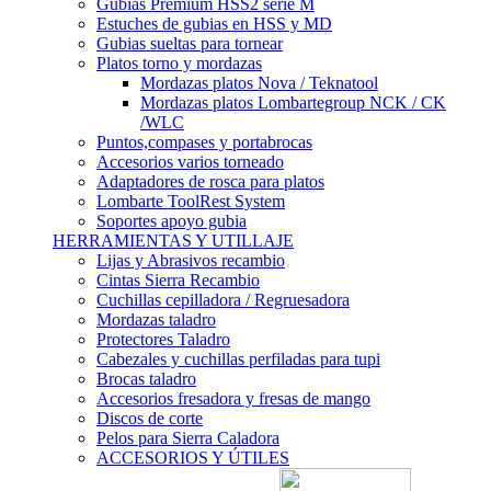
Gubias Premium HSS2 serie M
Estuches de gubias en HSS y MD
Gubias sueltas para tornear
Platos torno y mordazas
Mordazas platos Nova / Teknatool
Mordazas platos Lombartegroup NCK / CK
/WLC
Puntos,compases y portabrocas
Accesorios varios torneado
Adaptadores de rosca para platos
Lombarte ToolRest System
Soportes apoyo gubia
HERRAMIENTAS Y UTILLAJE
Lijas y Abrasivos recambio
Cintas Sierra Recambio
Cuchillas cepilladora / Regruesadora
Mordazas taladro
Protectores Taladro
Cabezales y cuchillas perfiladas para tupi
Brocas taladro
Accesorios fresadora y fresas de mango
Discos de corte
Pelos para Sierra Caladora
ACCESORIOS Y ÚTILES