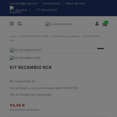
Lombartegroup.com
Contáctenos
Mapa del sitio
Español
Favoritos (
)
0
Inicio
ACCESORIOS PARA TORNO
Platos torno y mordazas
KIT RECAMBIO
NCK
KIT RECAMBIO NCK
Kit compuesto de:
Dos piñones y una corona para plato NCK 3.75Z
(No se venden por separado)
54,45 €
Impuestos incluidos