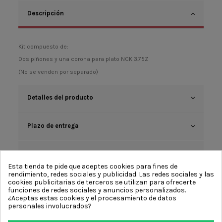
Descripción
Kit compuesto de:
Dos piñones y una corona para plato NCK 3.75Z
(No se venden por separado)
Detalles del producto
Plazo de entrega
Reviews (0)
Esta tienda te pide que aceptes cookies para fines de
rendimiento, redes sociales y publicidad. Las redes sociales y las
cookies publicitarias de terceros se utilizan para ofrecerte
funciones de redes sociales y anuncios personalizados.
¿Aceptas estas cookies y el procesamiento de datos
personales involucrados?
Comentarios (0)