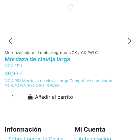
Mordazas platos Lombartegroup NCK / CK /WLC
Lo
Mordaza de clavija larga
A
NCK EDJ
Lo
B
39,93 €
1
NCK PIN Mordaza de clavija larga Compatible con platos
NCK/NOVA/RECORD POWER
A
Añadir al carrito
Información
Mi Cuenta
Sobre Lombarte Online
Autenticación