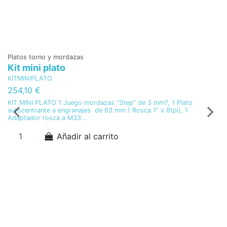
Platos torno y mordazas
Kit mini plato
KITMINIPLATO
254,10 €
KIT MINI PLATO 1 Juego mordazas “Step” de 3 mm?, 1 Plato
autocentrante a engranajes de 63 mm ( Rosca 1” x 8tpi), 1
Adaptador rosca a M33...
Añadir al carrito
Pl
P
C
1