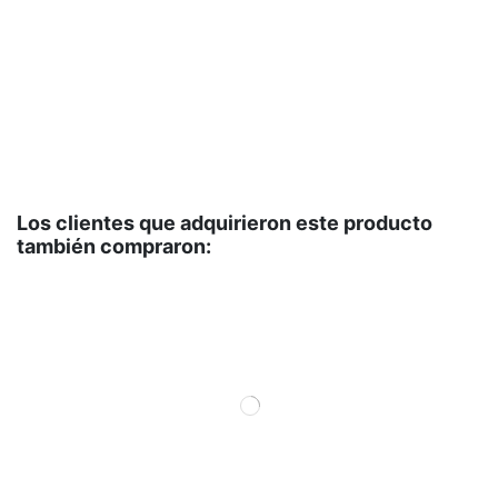
76
ex
mo
NC
cu
Los clientes que adquirieron este producto
también compraron: