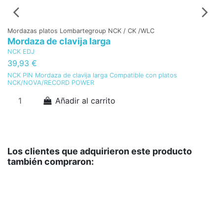
Mordazas platos Lombartegroup NCK / CK /WLC
Lo
Mordaza de clavija larga
A
NCK EDJ
Lo
B
39,93 €
1
NCK PIN Mordaza de clavija larga Compatible con platos
NCK/NOVA/RECORD POWER
A
Añadir al carrito
Los clientes que adquirieron este producto
también compraron: