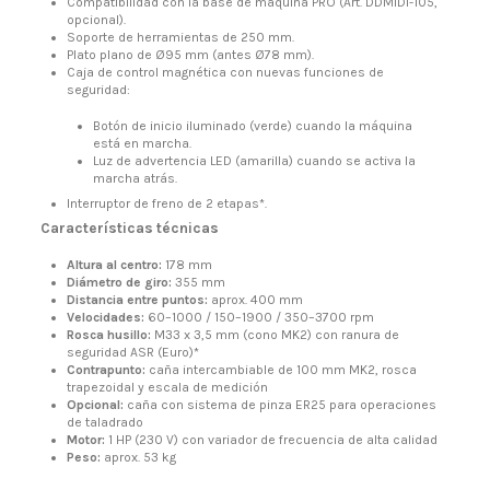
Compatibilidad con la base de máquina PRO (Art. DDMIDI-105,
opcional).
Soporte de herramientas de 250 mm.
Plato plano de Ø95 mm (antes Ø78 mm).
Caja de control magnética con nuevas funciones de
seguridad:
Botón de inicio iluminado (verde) cuando la máquina
está en marcha.
Luz de advertencia LED (amarilla) cuando se activa la
marcha atrás.
Interruptor de freno de 2 etapas*.
Características técnicas
Altura al centro:
178 mm
Diámetro de giro:
355 mm
Distancia entre puntos:
aprox. 400 mm
Velocidades:
60–1000 / 150–1900 / 350–3700 rpm
Rosca husillo:
M33 x 3,5 mm (cono MK2) con ranura de
seguridad ASR (Euro)*
Contrapunto:
caña intercambiable de 100 mm MK2, rosca
trapezoidal y escala de medición
Opcional:
caña con sistema de pinza ER25 para operaciones
de taladrado
Motor:
1 HP (230 V) con variador de frecuencia de alta calidad
Peso:
aprox. 53 kg