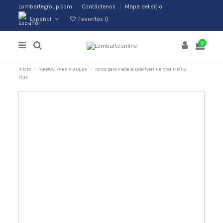
Lombartegroup.com
Contáctenos
Mapa del sitio
Español
Favoritos (
)
0
Inicio
TORNOS PARA MADERA
Torno para Madera Drechselmeister Midi 2
Plus