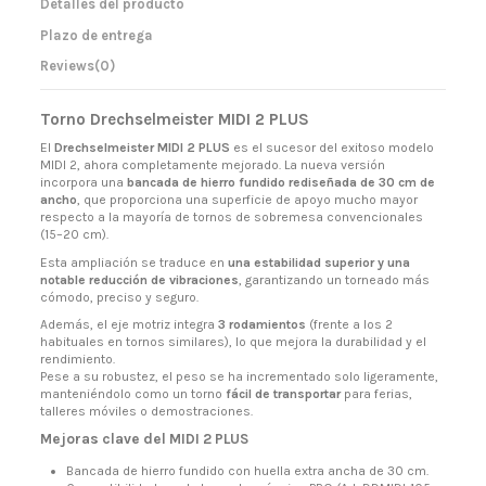
Detalles del producto
Plazo de entrega
Reviews
(0)
Torno Drechselmeister MIDI 2 PLUS
El
Drechselmeister MIDI 2 PLUS
es el sucesor del exitoso modelo
MIDI 2, ahora completamente mejorado. La nueva versión
incorpora una
bancada de hierro fundido rediseñada de 30 cm de
ancho
, que proporciona una superficie de apoyo mucho mayor
respecto a la mayoría de tornos de sobremesa convencionales
(15–20 cm).
Esta ampliación se traduce en
una estabilidad superior y una
notable reducción de vibraciones
, garantizando un torneado más
cómodo, preciso y seguro.
Además, el eje motriz integra
3 rodamientos
(frente a los 2
habituales en tornos similares), lo que mejora la durabilidad y el
rendimiento.
Pese a su robustez, el peso se ha incrementado solo ligeramente,
manteniéndolo como un torno
fácil de transportar
para ferias,
talleres móviles o demostraciones.
Mejoras clave del MIDI 2 PLUS
Bancada de hierro fundido con huella extra ancha de 30 cm.