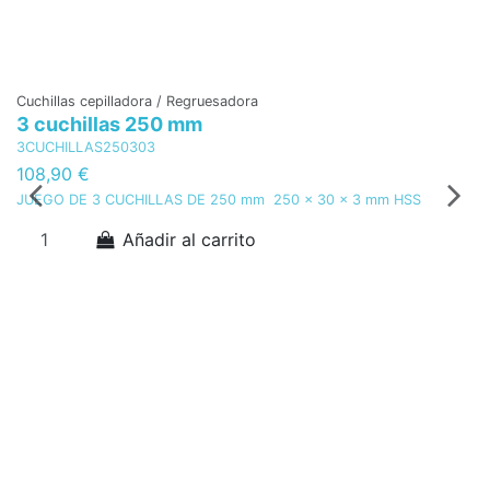
Cuchillas cepilladora / Regruesadora
Cu
3 cuchillas 250 mm
K
3CUCHILLAS250303
C
108,90 €
7
JUEGO DE 3 CUCHILLAS DE 250 mm 250 x 30 x 3 mm HSS
JU
H
Añadir al carrito