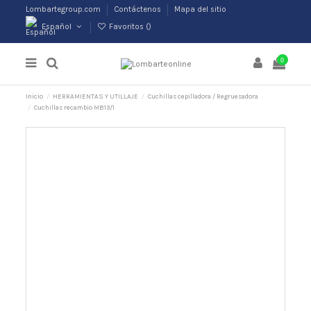
Lombartegroup.com
Contáctenos
Mapa del sitio
Español
Favoritos (
)
0
Inicio
HERRAMIENTAS Y UTILLAJE
Cuchillas cepilladora / Regruesadora
Cuchillas recambio MB13/1