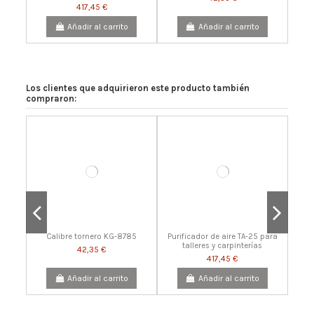
417,45 €
Añadir al carrito
Añadir al carrito
Los clientes que adquirieron este producto también
compraron:
Extensión de bancada NOVA
Comet
183,92 €
Añadir al carrito
Calibre tornero KG-8785
Purificador de aire TA-25 para
talleres y carpinterías
42,35 €
417,45 €
Añadir al carrito
Añadir al carrito