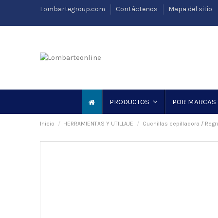
Lombartegroup.com
Contáctenos
Mapa del sitio
PRODUCTOS
POR MARCAS
Inicio
HERRAMIENTAS Y UTILLAJE
Cuchillas cepilladora / Reg