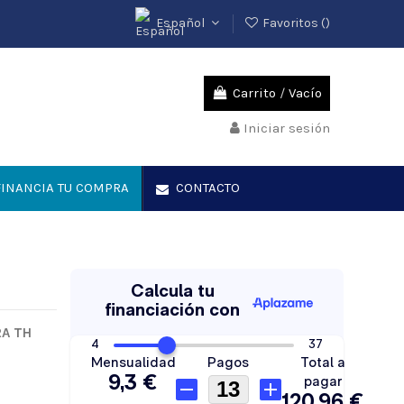
Español
Favoritos (
)
Carrito
/
Vacío
Iniciar sesión
INANCIA TU COMPRA
CONTACTO
RA TH